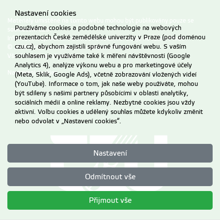
Nastavení cookies
Materiály umístěné na tomto webu mohou být publikovány pouze se
Používáme cookies a podobné technologie na webových
souhlasem ČZU.
prezentacích České zemědělské univerzity v Praze (pod doménou
Informace o zpracování a ochraně osobních údajů na ČZU v Praze
.
czu.cz), abychom zajistili správné fungování webu. S vaším
© 2026 Česká zemědělská univerzita v Praze
souhlasem je využíváme také k měření návštěvnosti (Google
Všechna práva vyhrazena
Analytics 4), analýze výkonu webu a pro marketingové účely
Nastavení cookies
(Meta, Sklik, Google Ads), včetně zobrazování vložených videí
(YouTube). Informace o tom, jak naše weby používáte, mohou
být sdíleny s našimi partnery působícími v oblasti analytiky,
sociálních médií a online reklamy. Nezbytné cookies jsou vždy
aktivní. Volbu cookies a udělený souhlas můžete kdykoliv změnit
nebo odvolat v „Nastavení cookies“.
Nastavení
Odmítnout vše
Přijmout vše