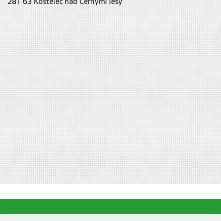
281 63
Kostelec nad Černými lesy